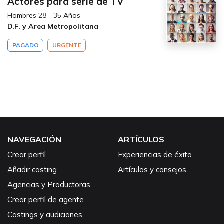
Actores para serie de TV
Hombres 28 - 35 Años
D.F. y Area Metropolitana
PAGADO
URGENTE
NAVEGACIÓN
ARTÍCULOS
Crear perfil
Experiencias de éxito
Añadir casting
Artículos y consejos
Agencias y Productoras
Crear perfil de agente
Castings y audiciones