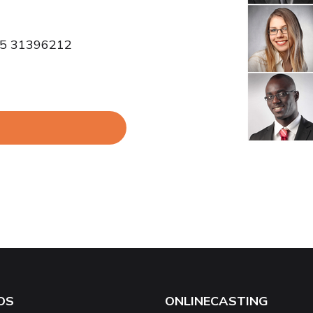
 55 31396212
OS
ONLINECASTING