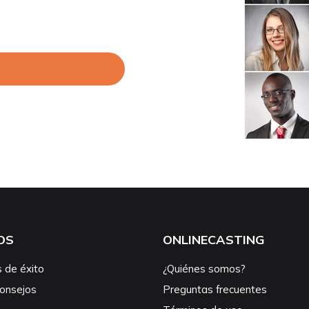
OS
ONLINECASTING
s de éxito
¿Quiénes somos?
consejos
Preguntas frecuentes