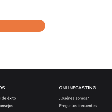
OS
ONLINECASTING
s de éxito
¿Quiénes somos?
consejos
Preguntas frecuentes