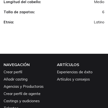
Longitud del cabello:
Medio
Talla de zapatos:
6
Etnia:
Latino
NAVEGACIÓN
ARTÍCULOS
Crear perfil
Experiencias de éxito
Añadir casting
Artículos y consejos
Agencias y Productoras
Crear perfil de agente
Castings y audiciones