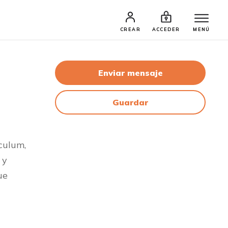
CREAR
ACCEDER
MENÚ
Enviar mensaje
Guardar
culum,
 y
ue