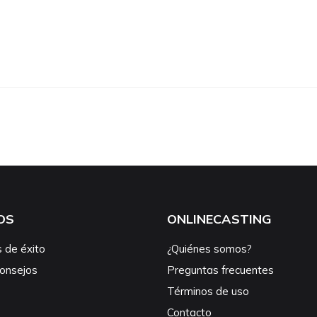
OS
ONLINECASTING
s de éxito
¿Quiénes somos?
consejos
Preguntas frecuentes
Términos de uso
Contacto