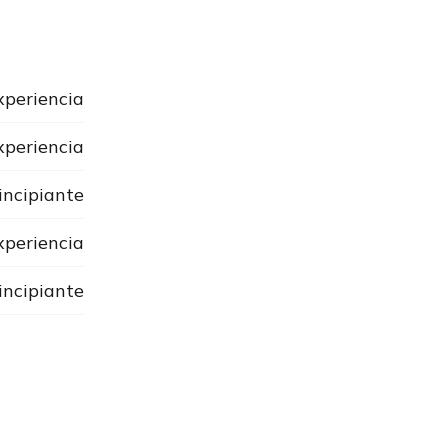
xperiencia
xperiencia
incipiante
periencia
incipiante