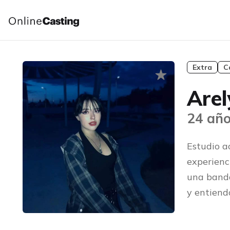
Extra
C
Arel
24 año
Estudio a
experienc
una banda
y entiend