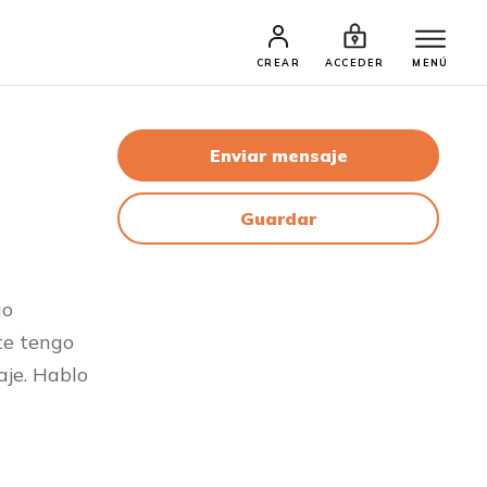
CREAR
ACCEDER
MENÚ
Enviar mensaje
Guardar
go
te tengo
aje. Hablo