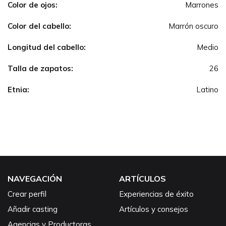
Color de ojos:
Marrones
Color del cabello:
Marrón oscuro
Longitud del cabello:
Medio
Talla de zapatos:
26
Etnia:
Latino
NAVEGACIÓN
ARTÍCULOS
Crear perfil
Experiencias de éxito
Añadir casting
Artículos y consejos
Agencias y Productoras