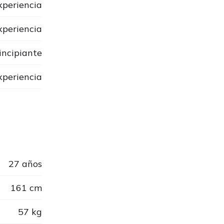
xperiencia
xperiencia
incipiante
periencia
27 años
161 cm
57 kg