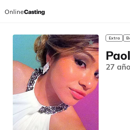
Extra
B
Pao
27 año