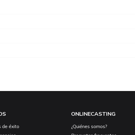
OS
ONLINECASTING
s de éxito
¿Quiénes somos?