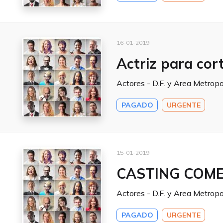
16-01-2019
Actriz para cor
Actores - D.F. y Area Metropo
PAGADO
URGENTE
15-01-2019
CASTING COME
Actores - D.F. y Area Metropo
PAGADO
URGENTE