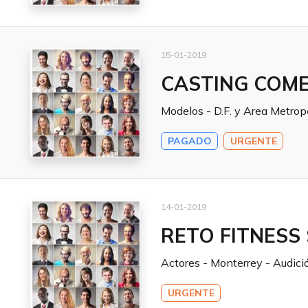
15-01-2019
CASTING COM
Modelos - D.F. y Area Metrop
PAGADO
URGENTE
14-01-2019
RETO FITNESS
Actores - Monterrey - Audici
URGENTE