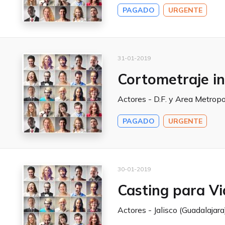
PAGADO
URGENTE
31-01-2019
Cortometraje in
Actores - D.F. y Area Metropo
PAGADO
URGENTE
30-01-2019
Casting para Vi
Actores - Jalisco (Guadalajara