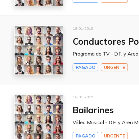
16-01-2019
Conductores Po
Programa de TV - D.F. y Area
PAGADO
URGENTE
16-01-2019
Bailarines
Vídeo Musical - D.F. y Area M
PAGADO
URGENTE