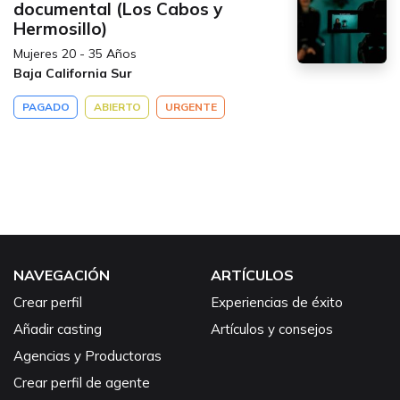
documental (Los Cabos y
Hermosillo)
Mujeres 20 - 35 Años
Baja California Sur
PAGADO
ABIERTO
URGENTE
NAVEGACIÓN
ARTÍCULOS
Crear perfil
Experiencias de éxito
Añadir casting
Artículos y consejos
Agencias y Productoras
Crear perfil de agente