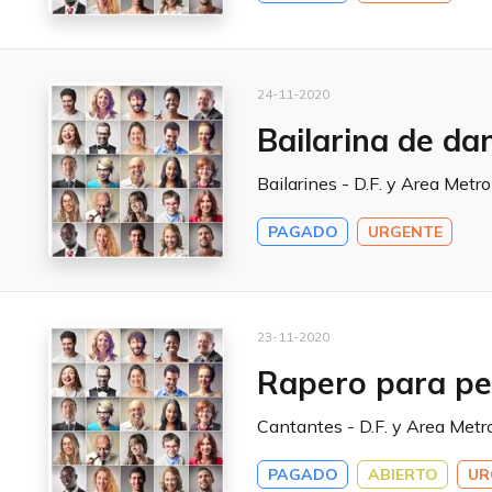
24-11-2020
Bailarina de da
Bailarines - D.F. y Area Metr
PAGADO
URGENTE
23-11-2020
Rapero para pel
Cantantes - D.F. y Area Metr
PAGADO
ABIERTO
UR