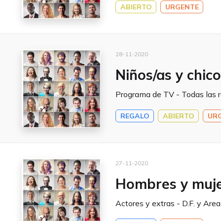
ABIERTO
URGENTE
28-11-2020
Niños/as y chic
Programa de TV - Todas las r
REGALO
ABIERTO
UR
27-11-2020
Hombres y muje
Actores y extras - D.F. y Are