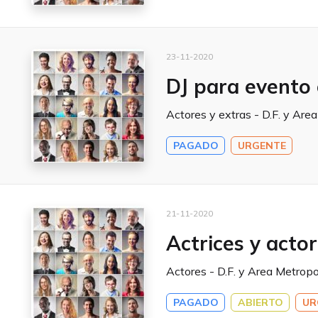
23-11-2020
DJ para evento 
Actores y extras - D.F. y Are
PAGADO
URGENTE
21-11-2020
Actrices y acto
Actores - D.F. y Area Metropo
PAGADO
ABIERTO
UR