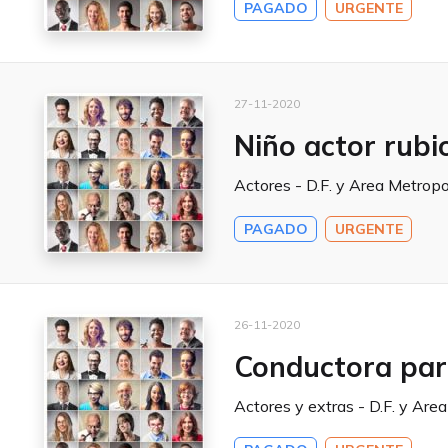
PAGADO
URGENTE
27-11-2020
Niño actor rubi
Actores - D.F. y Area Metropo
PAGADO
URGENTE
26-11-2020
Conductora par
Actores y extras - D.F. y Are